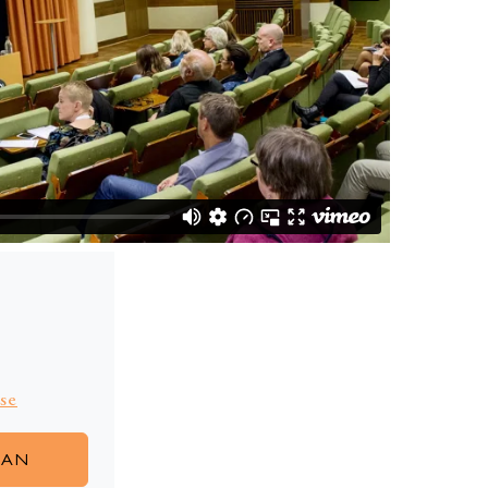
se
GAN