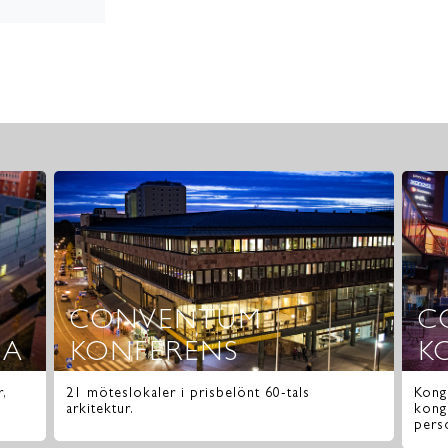
CONVENTUM
C
NA
KONFERENS
K
r,
21 möteslokaler i prisbelönt 60-tals
Kong
arkitektur.
kong
pers