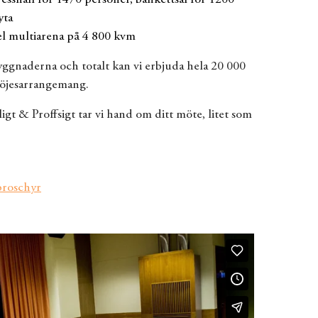
shall för 1470 personer, bankettsal för 1200
yta
l multiarena på 4 800 kvm
ggnaderna och totalt kan vi erbjuda hela 20 000
nöjesarrangemang.
igt & Proffsigt tar vi hand om ditt möte, litet som
broschyr