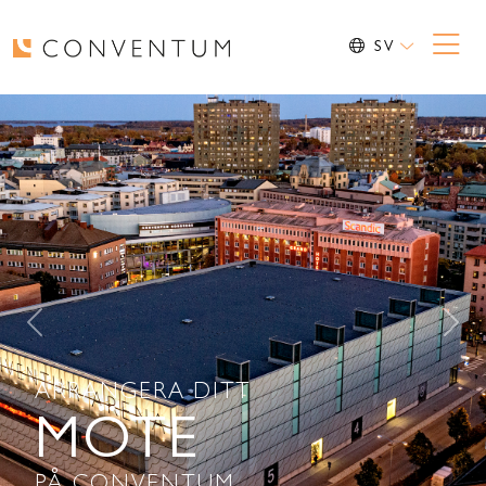
SV
Previous
Nex
ARRANGERA DITT
MÖTE