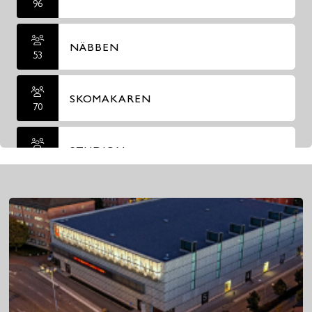
96
NÄBBEN
53
SKOMAKAREN
70
STUDION
170
TEATERCAFÉET
100
TUNNBINDAREN
100
250+ PERSONER