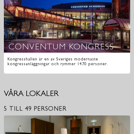
400
HJALMAR BERGMAN TEATERN
585
CONVENTUM KONGRESS
SALSVÅNINGEN
500
Kongresshallen är en av Sveriges modernaste
kongressanläggningar och rymmer 1470 personer.
VÅRA LOKALER
5 TILL 49 PERSONER