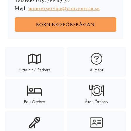
Telefon: 019-766 45 52
Mejl:
monterservice@conventum.se
BOKNINGSFÖRFRÅGAN
Hitta hit / Parkera
Allmänt
Bo i Örebro
Äta i Örebro