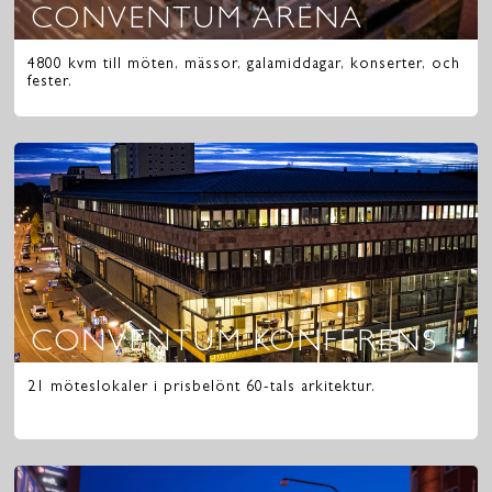
CONVENTUM ARENA
BANKETTSAL
1260
4800 kvm till möten, mässor, galamiddagar, konserter, och
fester.
BASSÄNGFOAJÉN
585
CLUB 700
425
CONVENTUM ARENA
6000
CONVENTUM KONFERENS
21 möteslokaler i prisbelönt 60-tals arkitektur.
CONVENTUM KONGRESS
2400
FORUM