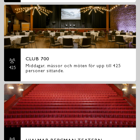
CLUB 700
Middagar, mässor och möten för upp till 425
425
personer sittande.