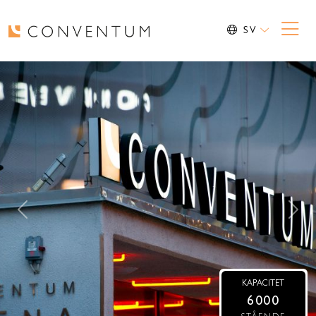
SV
Previous
Nex
KAPACITET
6000