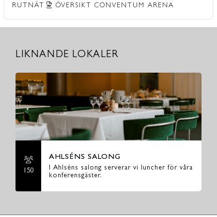
RUTNÄT
ÖVERSIKT CONVENTUM ARENA
LIKNANDE LOKALER
AHLSÉNS SALONG
I Ahlséns salong serverar vi luncher för våra
150
2
konferensgäster.