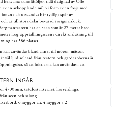
ed bekväma skinnfåtöljer, ridå designad av Olle
av en avkopplande miljö i form av en foajé med
tionen och utseendet bär tydliga spår av
ch är till stora delar bevarad i originalskick,
r Bergmanteatern har en scen som är 27 meter bred
meter hög uppställningsscen i direkt anslutning till
utning har 586 platser.
 kan användas bland annat till möten, mässor,
är väl ljudisolerad från teatern och garderoberna är
ppningsbar, så att lokalerna kan användas i ett
ATERN INGÅR
or 4700 ansi, trådlöst internet, hörselslinga.
s från scen och salong
ixerbord, 6 myggor alt. 4 myggor + 2