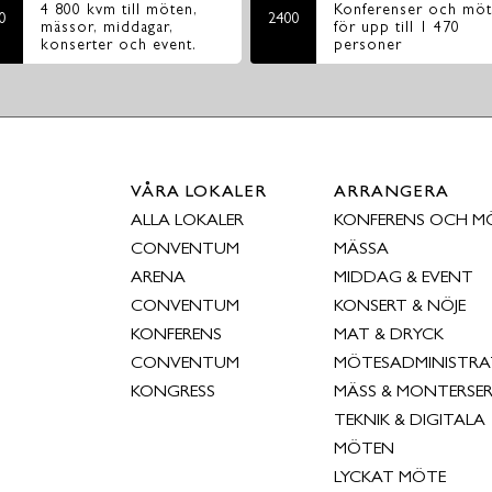
4 800 kvm till möten,
Konferenser och mö
0
2400
mässor, middagar,
för upp till 1 470
konserter och event.
personer
VÅRA LOKALER
ARRANGERA
ALLA LOKALER
KONFERENS OCH M
CONVENTUM
MÄSSA
ARENA
MIDDAG & EVENT
CONVENTUM
KONSERT & NÖJE
KONFERENS
MAT & DRYCK
CONVENTUM
MÖTESADMINISTRA
KONGRESS
MÄSS & MONTERSER
TEKNIK & DIGITALA
MÖTEN
LYCKAT MÖTE