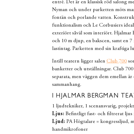
entré. Det är en klassisk röd salong m
Nyman och under parketten möts man 
fontän och porlande vatten. Konstruk
funktionalism och Le Corbusiers ideal o
exteriört såväl som interiört. Hjalma
och 10 m djup, en bakscen, samt en 7 
lastintag. Parketten med sin kraftiga l
Intill teatern ligger salen
Club 700
som
banketter och utställningar. Club 700 
separata, men väggen dem emellan är ö
sammanhang.
I HJALMAR BERGMAN TE
1 ljudtekniker, 1 scenansvarig, projekt
Ljus:
Befintligt fast- och filtrerat lju
Ljud:
PA Högtalare = kongressljud, m
handmikrofoner