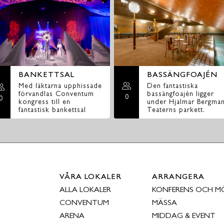
BANKETTSAL
BASSÄNGFOAJÉN
Med läktarna upphissade
Den fantastiska
förvandlas Conventum
bassängfoajén ligger
0
0
kongress till en
under Hjalmar Bergma
fantastisk bankettsal
Teaterns parkett.
VÅRA LOKALER
ARRANGERA
ALLA LOKALER
KONFERENS OCH M
CONVENTUM
MÄSSA
ARENA
MIDDAG & EVENT