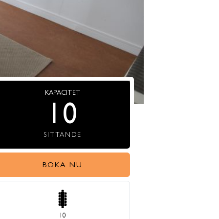
KAPACITET
10
SITTANDE
BOKA NU
10