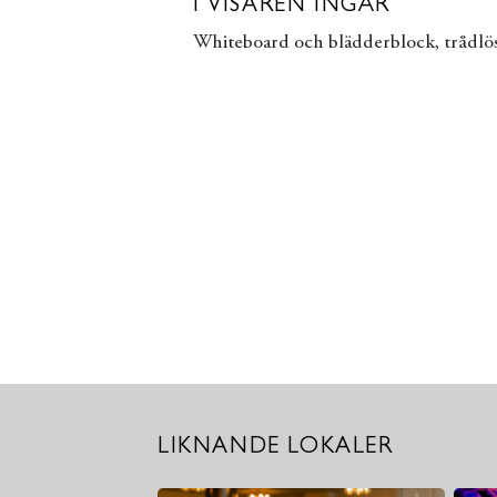
I VISAREN INGÅR
Whiteboard och blädderblock, trådlöst
LIKNANDE LOKALER