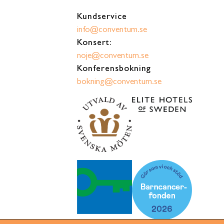
Kundservice
info@conventum.se
Konsert:
noje@conventum.se
Konferensbokning
bokning@conventum.se