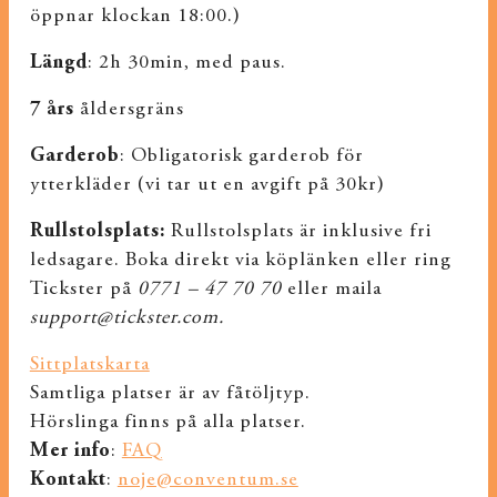
öppnar klockan 18:00.)
Längd
: 2h 30min, med paus.
7 års
åldersgräns
Garderob
: Obligatorisk garderob för
ytterkläder (vi tar ut en avgift på 30kr)
Rullstolsplats:
Rullstolsplats är inklusive fri
ledsagare. Boka direkt via köplänken eller ring
Tickster på
0771 – 47 70 70
eller maila
support@tickster.com.
Sittplatskarta
Samtliga platser är av fåtöljtyp.
Hörslinga finns på alla platser.
Mer info
:
FAQ
Kontakt
:
noje@conventum.se