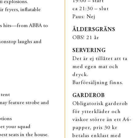
19:00 – start
i explosions.
ca 21:30 – slut
r fryers, inflatable
Paus: Nej
00s hits—from ABBA to
ÅLDERSGRÄNS
OBS! 21 år
nonstop laughs and
SERVERING
Det är ej tillåtet att ta
med egen mat och
dryck.
Barförsäljning finns.
ntent
GARDEROB
may feature strobe and
Obligatorisk garderob
för ytterkläder och
ptions
väskor större än ett A4-
 Get your squad
papper, pris 30 kr
est seats in the house.
betalas enklast med