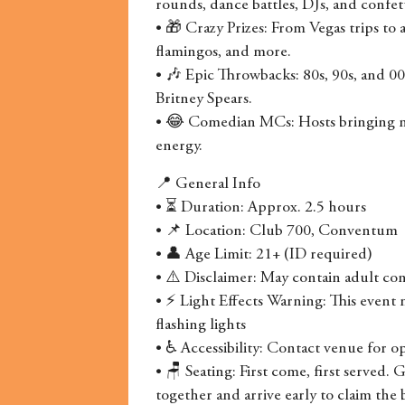
rounds, dance battles, DJs, and confett
• 🎁 Crazy Prizes: From Vegas trips to ai
flamingos, and more.
• 🎶 Epic Throwbacks: 80s, 90s, and 
Britney Spears.
• 😂 Comedian MCs: Hosts bringing 
energy.
📍 General Info
• ⏳ Duration: Approx. 2.5 hours
• 📌 Location: Club 700, Conventum
• 👤 Age Limit: 21+ (ID required)
• ⚠️ Disclaimer: May contain adult co
• ⚡ Light Effects Warning: This event 
flashing lights
• ♿ Accessibility: Contact venue for o
• 🪑 Seating: First come, first served.
together and arrive early to claim the b