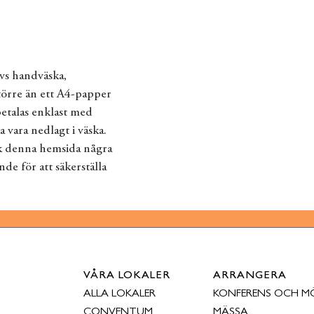
vs handväska,
större än ett A4-papper
betalas enklast med
 vara nedlagt i väska.
ök denna hemsida några
e för att säkerställa
VÅRA LOKALER
ARRANGERA
ALLA LOKALER
KONFERENS OCH M
CONVENTUM
MÄSSA