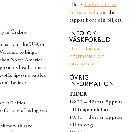
Chat:
Tickster Chat
Supportsida
om du
tappat bort din biljett.
ty in Örebro!
INFO OM
VÄSKFÖRBUD
o party in the USA or
Här hittar du
 Welcome to Bingo
information om
s taken North America
väskförbud
go on its head—this is
offs, lip-sync battles,
ÖVRIG
on’t believe.
INFORMATION
TIDER
18:00 – dörrar öppnar
er 200 cities
till foaje och bar
 for one of its biggest
18:30 – dörrar öppnar
till salong
 show with rave