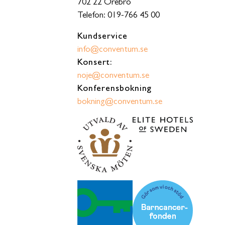
702 22 Örebro
Telefon: 019-766 45 00
Kundservice
info@conventum.se
Konsert:
noje@conventum.se
Konferensbokning
bokning@conventum.se