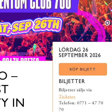
LÖRDAG 26
SEPTEMBER 2026
KÖP BILJETT
O –
BILJETTER
ST
Biljetter säljs via
Tickster
Y IN
Telefon: 0771 – 47 70
70