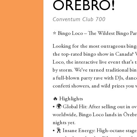
ÖREBRO!
Conventum Club 700
⭐ Bingo Loco – The Wildest Bingo Par
Looking for the most outrageous bing
the top-rated bingo show in Canada?
Loco, the interactive live event that’
by storm. We’ve turned traditional bin
a full-blown party rave with DJs, dance-
confetti showers, and wild prizes you w
🔥 Highlights
• 🌍 Global Hit: After selling out in ov
worldwide, Bingo Loco lands in Örebro
nights yet.
• 🕺 Insane Energy: High-octane stage