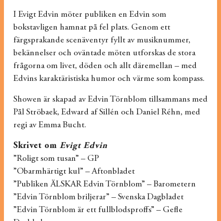
I Evigt Edvin möter publiken en Edvin som
bokstavligen hamnat på fel plats. Genom ett
färgsprakande scenäventyr fyllt av musiknummer,
bekännelser och oväntade möten utforskas de stora
frågorna om livet, döden och allt däremellan – med
Edvins karaktäristiska humor och värme som kompass.
Showen är skapad av Edvin Törnblom tillsammans med
Pål Ströbaek, Edward af Sillén och Daniel Réhn, med
regi av Emma Bucht.
Skrivet om
Evigt Edvin
”Roligt som tusan” – GP
”Obarmhärtigt kul” – Aftonbladet
”Publiken ÄLSKAR Edvin Törnblom” – Barometern
”Edvin Törnblom briljerar” – Svenska Dagbladet
”Edvin Törnblom är ett fullblodsproffs” – Gefle