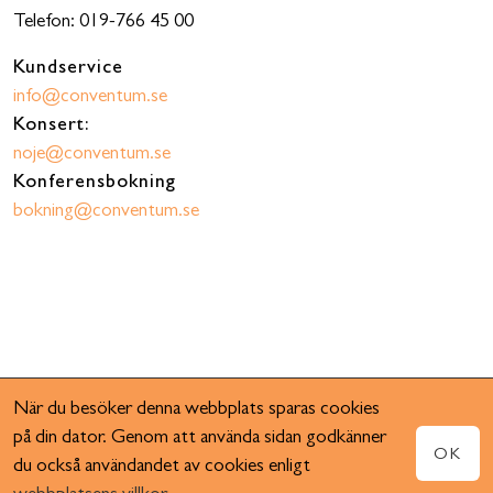
Telefon: 019-766 45 00
Kundservice
info@conventum.se
Konsert:
noje@conventum.se
Konferensbokning
bokning@conventum.se
När du besöker denna webbplats sparas cookies
på din dator. Genom att använda sidan godkänner
OK
du också användandet av cookies enligt