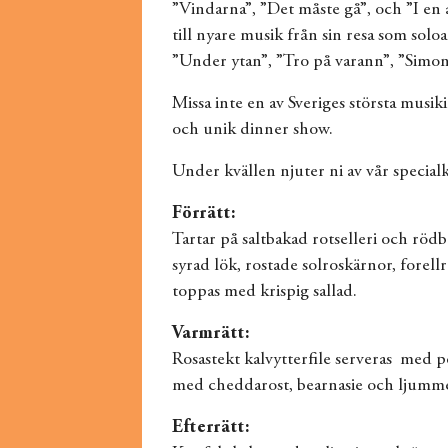
”Vindarna”, ”Det måste gå”, och ”I en 
till nyare musik från sin resa som solo
”Under ytan”, ”Tro på varann”, ”Simo
Missa inte en av Sveriges största musik
och unik dinner show.
Under kvällen njuter ni av vår speci
Förrätt:
Tartar på saltbakad rotselleri och rödb
syrad lök, rostade solroskärnor, fore
toppas med krispig sallad.
Varmrätt:
Rosastekt kalvytterfile serveras med p
med cheddarost, bearnasie och ljumm
Efterrätt: