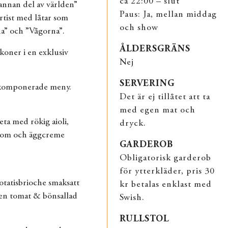
ca 22:00 – slut
annan del av världen”
Paus: Ja, mellan middag
artist med låtar som
och show
na” och ”Vågorna”.
ÅLDERSGRÄNS
ikoner i en exklusiv
Nej
SERVERING
alkomponerade meny.
Det är ej tillåtet att ta
med egen mat och
eta med rökig aioli,
dryck.
llrom och äggcreme
GARDEROB
Obligatorisk garderob
för ytterkläder, pris 30
otatisbrioche smaksatt
kr betalas enklast med
en tomat & bönsallad
Swish.
RULLSTOL