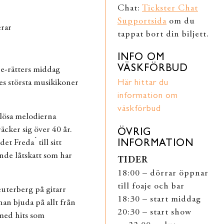
Chat:
Tickster Chat
Supportsida
om du
rar
tappat bort din biljett.
INFO OM
VÄSKFÖRBUD
re-rätters middag
es största musikikoner
Här hittar du
information om
väskförbud
dlösa melodierna
räcker sig över 40 år.
ÖVRIG
t Freda ́ till sitt
INFORMATION
nde låtskatt som har
TIDER
18:00 – dörrar öppnar
till foaje och bar
uterberg på gitarr
18:30 – start middag
an bjuda på allt från
20:30 – start show
 med hits som