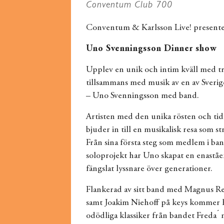
Conventum Club 700
Conventum & Karlsson Live! presente
Uno Svenningsson Dinner show
Upplev en unik och intim kväll med t
tillsammans med musik av en av Sverig
– Uno Svenningsson med band.
Artisten med den unika rösten och ti
bjuder in till en musikalisk resa som st
Från sina första steg som medlem i bande
soloprojekt har Uno skapat en enaståe
fängslat lyssnare över generationer.
Flankerad av sitt band med Magnus Re
samt Joakim Niehoff på keys kommer h
odödliga klassiker från bandet Freda ́