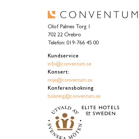
Olof Palmes Torg 1
702 22 Örebro
Telefon: 019-766 45 00
Kundservice
info@conventum.se
Konsert:
noje@conventum.se
Konferensbokning
bokning@conventum.se