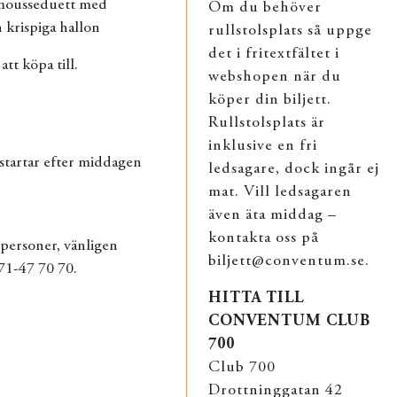
 mousseduett med
Om du behöver
 krispiga hallon
rullstolsplats så uppge
det i fritextfältet i
att köpa till.
webshopen när du
köper din biljett.
Rullstolsplats är
inklusive en fri
startar efter middagen
ledsagare, dock ingår ej
mat. Vill ledsagaren
även äta middag –
kontakta oss på
 personer, vänligen
biljett@conventum.se.
71-47 70 70.
HITTA TILL
CONVENTUM CLUB
700
Club 700
Drottninggatan 42