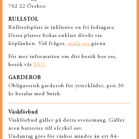
702 22 Örebro
RULLSTOL
Rullstolsplats är inklusive en fri ledsagare.
Dessa platser bokas enklast direkt via
köplänken. Vid frågor,
maila oss
gärna.
För mer information om ditt besök hos oss,
besök vår
FAQ
.
GARDEROB
Obligatorisk garderob för ytterkläder, pris 30
kr betalas med Swish.
Väskförbud
Väskförbud gäller på detta evenemang. Gäller
även batterier till elcykel osv.
Undantag görs för väskor mindre än ett A4-