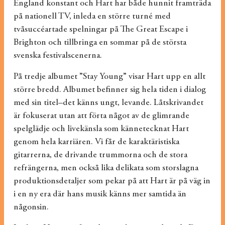
England konstant och Hart har både hunnit framträda
på nationell TV, inleda en större turné med
tvåsuccéartade spelningar på The Great Escape i
Brighton och tillbringa en sommar på de största
svenska festivalscenerna.
På tredje albumet ”Stay Young” visar Hart upp en allt
större bredd. Albumet befinner sig hela tiden i dialog
med sin titel–det känns ungt, levande. Låtskrivandet
är fokuserat utan att förta något av de glimrande
spelglädje och livekänsla som kännetecknat Hart
genom hela karriären. Vi får de karaktäristiska
gitarrerna, de drivande trummorna och de stora
refrängerna, men också lika delikata som storslagna
produktionsdetaljer som pekar på att Hart är på väg in
i en ny era där hans musik känns mer samtida än
någonsin.