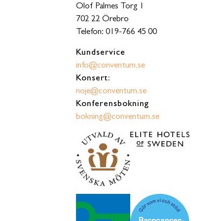
Olof Palmes Torg 1
702 22 Örebro
Telefon: 019-766 45 00
Kundservice
info@conventum.se
Konsert:
noje@conventum.se
Konferensbokning
bokning@conventum.se