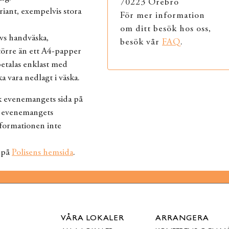
70223 Örebro
riant, exempelvis stora
För mer information
om ditt besök hos oss,
vs handväska,
besök vår
FAQ
.
större än ett A4-papper
betalas enklast med
a vara nedlagt i väska.
k evenemangets sida på
 evenemangets
nformationen inte
 på
Polisens hemsida
.
VÅRA LOKALER
ARRANGERA