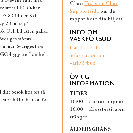
LEGO-event fullt med
Chat:
Tickster Chat
l av stora LEGO-hav
Supportsida
om du
 LEGO-idoler Kai,
tappat bort din biljett.
ag 28 mars på
. Och biljetten gäller
INFO OM
veriges största
VÄSKFÖRBUD
a med Sveriges bästa
Här hittar du
GO-byggare från hela
information om
väskförbud
ÖVRIG
?
INFORMATION
ditt besök hos oss så
TIDER
l stor hjälp. Klicka för
10:00 – dörrar öppnar
16:00 – Klossfestivalen
stänger
ÅLDERSGRÄNS