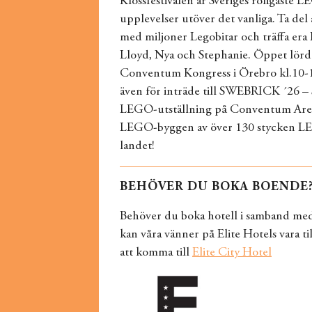
Klossfestivalen är Sveriges roligaste 
upplevelser utöver det vanliga. Ta de
med miljoner Legobitar och träffa era
Lloyd, Nya och Stephanie. Öppet lörd
Conventum Kongress i Örebro kl.10-16
även för inträde till SWEBRICK ´26 – S
LEGO-utställning på Conventum Aren
LEGO-byggen av över 130 stycken LE
landet!
BEHÖVER DU BOKA BOENDE
Behöver du boka hotell i samband med 
kan våra vänner på Elite Hotels vara til
att komma till
Elite City Hotel