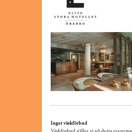
Inget väskförbud
Väskförbud gäller ej på detta evenema