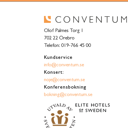
Olof Palmes Torg 1
702 22 Örebro
Telefon: 019-766 45 00
Kundservice
info@conventum.se
Konsert:
noje@conventum.se
Konferensbokning
bokning@conventum.se