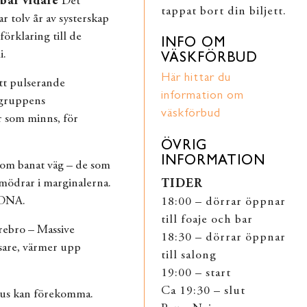
bär vidare
Det
tappat bort din biljett.
ar tolv år av systerskap
rklaring till de
INFO OM
i.
VÄSKFÖRBUD
Här hittar du
tt pulserande
information om
 gruppens
väskförbud
 som minns, för
ÖVRIG
INFORMATION
som banat väg – de som
, mödrar i marginalerna.
TIDER
s DNA.
18:00 – dörrar öppnar
till foaje och bar
ebro – Massive
18:30 – dörrar öppnar
are, värmer upp
till salong
19:00 – start
Ca 19:30 – slut
jus kan förekomma.