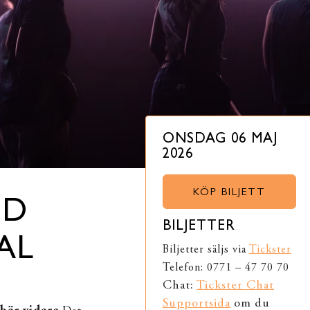
ONSDAG 06 MAJ
2026
KÖP BILJETT
ED
BILJETTER
AL
Biljetter säljs via
Tickster
Telefon: 0771 – 47 70 70
Chat:
Tickster Chat
Supportsida
om du