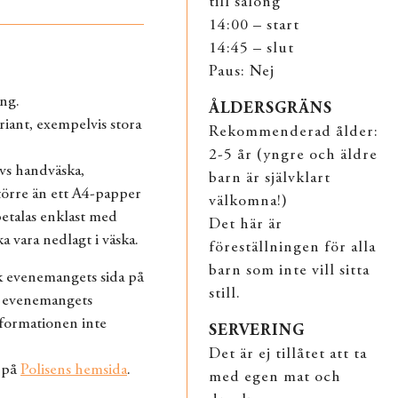
till salong
14:00 – start
14:45 – slut
Paus: Nej
ng.
ÅLDERSGRÄNS
riant, exempelvis stora
Rekommenderad ålder:
2-5 år (yngre och äldre
vs handväska,
barn är självklart
större än ett A4-papper
välkomna!)
betalas enklast med
Det här är
a vara nedlagt i väska.
föreställningen för alla
barn som inte vill sitta
k evenemangets sida på
still.
 evenemangets
nformationen inte
SERVERING
Det är ej tillåtet att ta
 på
Polisens hemsida
.
med egen mat och