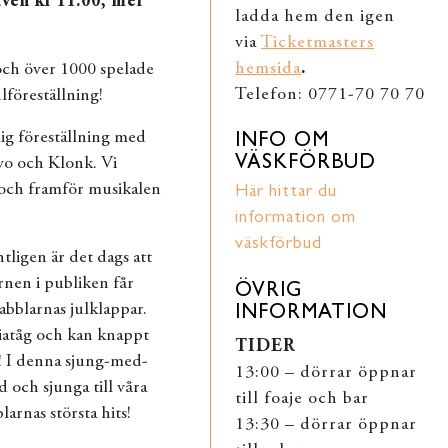
även kl 11.00, mer
ladda hem den igen
via
Ticketmasters
hemsida
.
och över 1000 spelade
Telefon: 0771-70 70 70
lföreställning!
lig föreställning med
INFO OM
VÄSKFÖRBUD
vvo och Klonk. Vi
 och framför musikalen
Här hittar du
information om
väskförbud
ntligen är det dags att
rnen i publiken får
ÖVRIG
Babblarnas julklappar.
INFORMATION
iatåg och kan knappt
TIDER
r! I denna sjung-med-
13:00 – dörrar öppnar
d och sjunga till våra
till foaje och bar
arnas största hits!
13:30 – dörrar öppnar