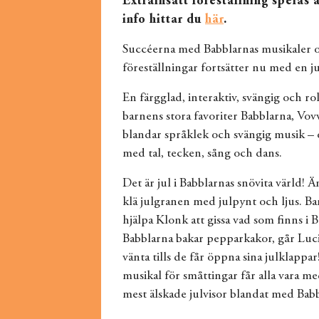
Extrainsatt föreställning spelas 
info hittar du
här
.
Succéerna med Babblarnas musikaler 
föreställningar fortsätter nu med en ju
En färgglad, interaktiv, svängig och ro
barnens stora favoriter Babblarna, Vo
blandar språklek och svängig musik –
med tal, tecken, sång och dans.
Det är jul i Babblarnas snövita värld! Ä
klä julgranen med julpynt och ljus. Ba
hjälpa Klonk att gissa vad som finns i 
Babblarna bakar pepparkakor, går Luc
vänta tills de får öppna sina julklappa
musikal för småttingar får alla vara me
mest älskade julvisor blandat med Babbl