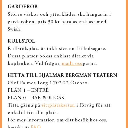
GARDEROB
Större väskor och ytterkläder ska hängas in i
garderoben, pris 30 kr betalas enklast med
Swish.
RULLSTOL
Rullstolsplats är inklusive en fri ledsagare.
Dessa platser bokas enklast direkt via
köplänken. Vid frågor,
maila oss
gärna.
HITTA TILL HJALMAR BERGMAN TEATERN
Olof Palmes Torg 1 702 22 Örebro
PLAN 1 – ENTRÉ
PLAN 0 – BAR & KIOSK
Titta gärna på
sittplatskartan
i förväg för att
enkelt hitta din plats.
För mer information om ditt besök hos oss,
besök vår
FAQ
.