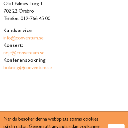
Olof Palmes Torg 1
702 22 Örebro
Telefon: 019-766 45 00
Kundservice
info@conventum.se
Konsert:
noje@conventum.se
Konferensbokning
bokning@conventum.se
När du besöker denna webbplats sparas cookies
på din dator. Genom att använda sidan godkänner