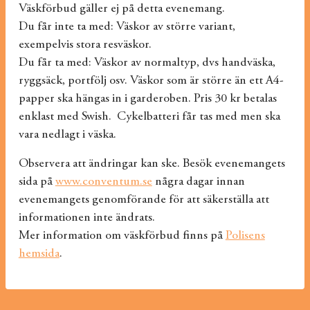
Väskförbud gäller ej på detta evenemang.
Du får inte ta med: Väskor av större variant,
exempelvis stora resväskor.
Du får ta med: Väskor av normaltyp, dvs handväska,
ryggsäck, portfölj osv. Väskor som är större än ett A4-
papper ska hängas in i garderoben. Pris 30 kr betalas
enklast med Swish. Cykelbatteri får tas med men ska
vara nedlagt i väska.
Observera att ändringar kan ske. Besök evenemangets
sida på
www.conventum.se
några dagar innan
evenemangets genomförande för att säkerställa att
informationen inte ändrats.
Mer information om väskförbud finns på
Polisens
hemsida
.