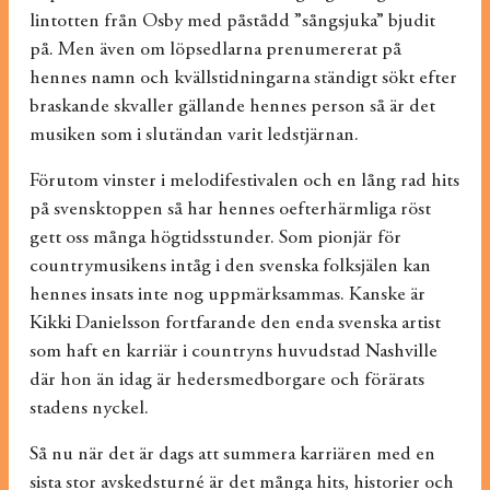
lintotten från Osby med påstådd ”sångsjuka” bjudit
på. Men även om löpsedlarna prenumererat på
hennes namn och kvällstidningarna ständigt sökt efter
braskande skvaller gällande hennes person så är det
musiken som i slutändan varit ledstjärnan.
Förutom vinster i melodifestivalen och en lång rad hits
på svensktoppen så har hennes oefterhärmliga röst
gett oss många högtidsstunder. Som pionjär för
countrymusikens intåg i den svenska folksjälen kan
hennes insats inte nog uppmärksammas. Kanske är
Kikki Danielsson fortfarande den enda svenska artist
som haft en karriär i countryns huvudstad Nashville
där hon än idag är hedersmedborgare och förärats
stadens nyckel.
Så nu när det är dags att summera karriären med en
sista stor avskedsturné är det många hits, historier och