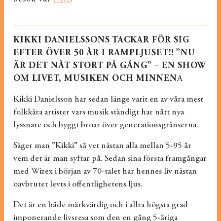
KIKKI DANIELSSONS TACKAR FÖR SIG
EFTER ÖVER 50 ÅR I RAMPLJUSET!! ”NU
ÄR DET NÅT STORT PÅ GÅNG” – EN SHOW
OM LIVET, MUSIKEN OCH MINNEN
A
Kikki Danielsson har sedan länge varit en av våra mest
folkkära artister vars musik ständigt har nått nya
lyssnare och byggt broar över generationsgränserna.
Säger man ”Kikki” så vet nästan alla mellan 5-95 år
vem det är man syftar på. Sedan sina första framgångar
med Wizex i början av 70-talet har hennes liv nästan
oavbrutet levts i offentlighetens ljus.
Det är en både märkvärdig och i allra högsta grad
imponerande livsresa som den en gång 5-åriga