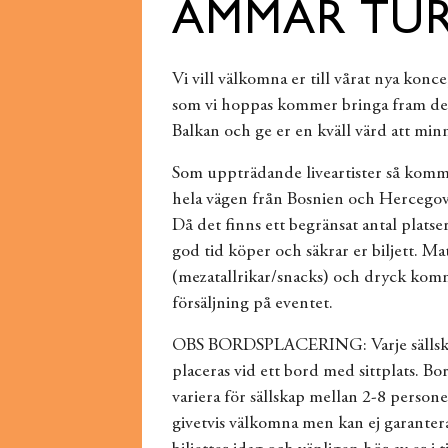
AMMAR TUR
Vi vill välkomna er till vårat nya konc
som vi hoppas kommer bringa fram de 
Balkan och ge er en kväll värd att minn
Som uppträdande liveartister så ko
hela vägen från Bosnien och Hercegov
Då det finns ett begränsat antal platser 
god tid köper och säkrar er biljett. Ma
(mezatallrikar/snacks) och dryck komme
försäljning på eventet.
OBS BORDSPLACERING: Varje sällsk
placeras vid ett bord med sittplats. 
variera för sällskap mellan 2-8 persone
givetvis välkomna men kan ej garantera