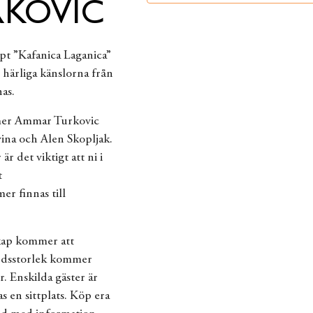
KOVIC
ept ”Kafanica Laganica”
härliga känslorna från
as.
mmer Ammar Turkovic
ina och Alen Skopljak.
är det viktigt att ni i
t
r finnas till
ap kommer att
Bordsstorlek kommer
r. Enskilda gäster är
s en sittplats. Köp era