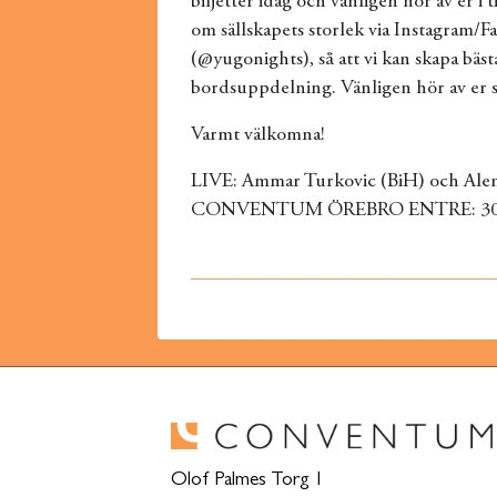
biljetter idag och vänligen hör av er i
om sällskapets storlek via Instagram/
(@yugonights), så att vi kan skapa bäst
bordsuppdelning. Vänligen hör av er s
Varmt välkomna!
LIVE: Ammar Turkovic (BiH) och Alen
CONVENTUM ÖREBRO ENTRE: 300 
Olof Palmes Torg 1