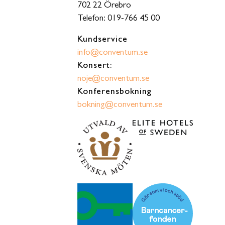
702 22 Örebro
Telefon: 019-766 45 00
Kundservice
info@conventum.se
Konsert:
noje@conventum.se
Konferensbokning
bokning@conventum.se