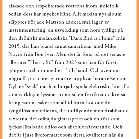
älskade och respekterade rösterna inom indiefolk.
Sedan dess har mycket hänt. Allt medan nya album
släpptes började Matsson addera små lager av
instrumentering, en utveckling som hörs tydligt på
den drömskt melankoliska ”Dark Bird Is Home” från
2015, där han bland annat samarbetar med Mike
Noyce från Bon Iver. Men det är först på det senaste
albumet ”Henry St.” från 2023 som han för första
gången spelar in med ett fullt band. Och även om
några få puritaner gärna återupplivar berättelsen om
Dylans ”svek” när han började spela elektriskt, hör alla
som verkligen lyssnar att musiken fortfarande kretsar
kring samma saker som alltid burit honom: de
tyngdlösa melodierna, de undflyende men drabbande
texterna, det otämjda gitarrspelet och en röst som
lyckas låta både tidlös och absolut närvarande. Och
det är i just liveformatet som dessa kvaliteter når sin