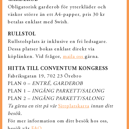
Obligatorisk garderob för ytterkläder och
väskor större än ett A4-papper, pris 30 kr
betalas enklast med Swish.
RULLSTOL
Rullstolsplats är inklusive en fri ledsagare.
Dessa platser bokas enklast direkt via
köplänken. Vid frågor,
maila oss
gärna.
HITTA TILL CONVENTUM KONGRESS
Fabriksgatan 19, 702 23 Örebro
PLAN 0 –
ENTRÉ, GARDEROB
PLAN 1 –
INGÅNG PARKETT/SALONG
PLAN 2 –
INGÅNG PARKETT/SALONG
Ta gärna en titt på vår
Sittplatskarta
innan ditt
besök.
För mer information om ditt besök hos oss,
besök vår
FAQ
.