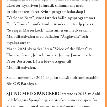
därefter nyskriven julmusik tillsammans med
producenten Peter Kvint, programledarskap i
”Världens Barn”, vinst i underhållningsprogrammet
”Let’s Dance”, omfattande turnéer, en tredjeplats i
”Sveriges Mästerkock” samt ännu en medverkan i
Melodifestivalen med balladen ”Änglavakt” och
mycket annat
Våren 2024 skapades låten ”Voice of the Silent” av
Thomas G:son, John Lundvik, Jimmy Jansson och
Peter Boström. Låten blev uttagen till
Melodifestivalen.
Sedan november 2024 är John också stolt ambassadör
för SOS Barnbyar.
SJUNG MED SPÅNGBERG
startades 2013 av Anki
och Magnus Spångberg; en storkör som är öppen för
alla – ung/gammal, ovan/van körsångare. Läs mer: