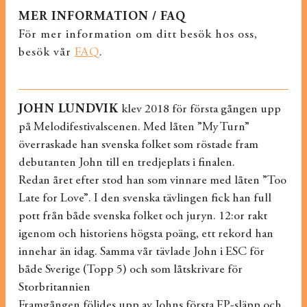
MER INFORMATION / FAQ
För mer information om ditt besök hos oss,
besök vår
FAQ
.
JOHN LUNDVIK
klev 2018 för första gången upp
på Melodifestivalscenen. Med låten ”My Turn”
överraskade han svenska folket som röstade fram
debutanten John till en tredjeplats i finalen.
Redan året efter stod han som vinnare med låten ”Too
Late for Love”. I den svenska tävlingen fick han full
pott från både svenska folket och juryn. 12:or rakt
igenom och historiens högsta poäng, ett rekord han
innehar än idag. Samma vår tävlade John i ESC för
både Sverige (Topp 5) och som låtskrivare för
Storbritannien
Framgången följdes upp av Johns första EP-släpp och