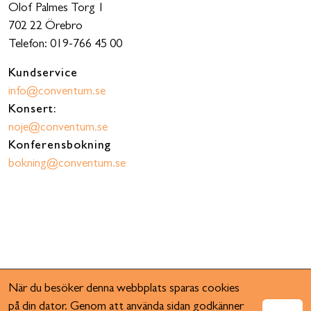
Olof Palmes Torg 1
702 22 Örebro
Telefon: 019-766 45 00
Kundservice
info@conventum.se
Konsert:
noje@conventum.se
Konferensbokning
bokning@conventum.se
När du besöker denna webbplats sparas cookies
på din dator. Genom att använda sidan godkänner