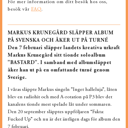
För mer information om ditt besök hos oss,
besök vår
FAQ
.
MARKUS KRUNEGÅRD SLÄPPER ALBUM
PÅ SVENSKA OCH ÅKER UT PÅ TURNÉ
Den 7 februari släpper landets kreativa urkraft
Markus Krunegård sitt tionde soloalbum
”BASTARD”. I samband med albumsläppet
åker han ut på en omfattande turné genom
Sverige.
I våras släppte Markus singeln ”Inget halleluja”, låten
blev en radiohit och med A-rotation på P3 blev det
kanalens tionde mest spelade låt under sommaren.
Den 20 september släpptes uppföljaren “Fakta:
Fucked Up” och nu är det äntligen dags för album den
7 februari.