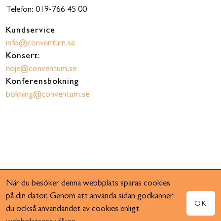
Telefon: 019-766 45 00
Kundservice
info@conventum.se
Konsert:
noje@conventum.se
Konferensbokning
bokning@conventum.se
När du besöker denna webbplats sparas cookies
på din dator. Genom att använda sidan godkänner
OK
du också användandet av cookies enligt