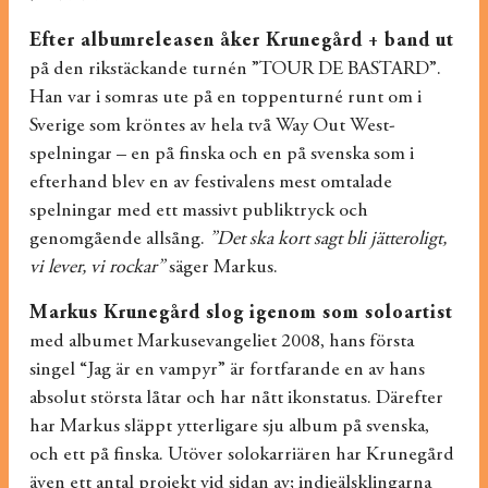
Efter albumreleasen åker Krunegård + band ut
på den rikstäckande turnén ”TOUR DE BASTARD”.
Han var i somras ute på en toppenturné runt om i
Sverige som kröntes av hela två Way Out West-
spelningar – en på finska och en på svenska som i
efterhand blev en av festivalens mest omtalade
spelningar med ett massivt publiktryck och
genomgående allsång.
”Det ska kort sagt bli jätteroligt,
vi lever, vi rockar”
säger Markus.
Markus Krunegård slog igenom som soloartist
med albumet Markusevangeliet 2008, hans första
singel “Jag är en vampyr” är fortfarande en av hans
absolut största låtar och har nått ikonstatus. Därefter
har Markus släppt ytterligare sju album på svenska,
och ett på finska. Utöver solokarriären har Krunegård
även ett antal projekt vid sidan av; indieälsklingarna