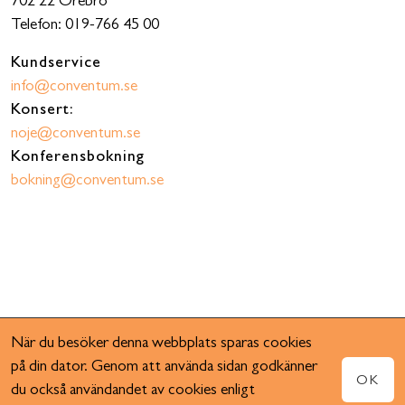
702 22 Örebro
Telefon: 019-766 45 00
Kundservice
info@conventum.se
Konsert:
noje@conventum.se
Konferensbokning
bokning@conventum.se
När du besöker denna webbplats sparas cookies
på din dator. Genom att använda sidan godkänner
OK
du också användandet av cookies enligt